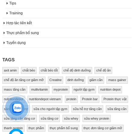
Tips
Training
Hợp tác liên kết
Thực phẩm bổ sung
Tuyển dụng
TAGS
axit amin
chất béo
chất béo tốt
chế độ dinh dưỡng
chế độ ăn
chế độ ăn tăng cơ giảm mỡ
Creatine
dinh dưỡng
giảm cân
mass gainer
mass tăng cân
multivitamin
myprotein
người tập gym
nutrition depot
nutritiondepot
nutritiondepot vietnam
protein
Protein bar
Protein thực vật
sản phẩm hỗ trợ
sữa cho người tập gym
sữa hỗ trợ tăng cân
sữa tăng cân
sữa tăng cân tăng cơ
sữa tăng cơ
sữa whey
sữa whey protein
thanh protein
thực phẩm
thực phẩm bổ sung
thực đơn tăng cơ giảm mỡ