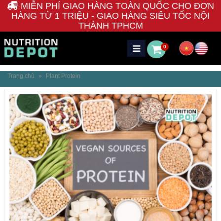
MIỄN PHÍ GIAO HÀNG TOÀN QUỐC CHO ĐƠN
HÀNG TỪ 1 TRIỆU - GIAO HÀNG SIÊU TỐC NỘI
THÀNH TPHCM
0
Trang chủ
»
Plant Protein