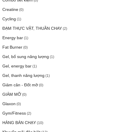
(0)
Creatine
(0)
Cycling
(1)
ĐẠM THỰC VẬT, THUẦN CHAY
(2)
Energy bar
(1)
Fat Burner
(0)
Gel, bổ sung năng lượng
(1)
Gel, energy bar
(1)
Gel, thanh năng lượng
(1)
Giảm cân - Đốt mỡ
(0)
GIẢM MỠ
(0)
Glaxon
(0)
Gym/Fitness
(2)
HÀNG BÁN CHẠY
(10)
Khuyến mãi đặc biệt